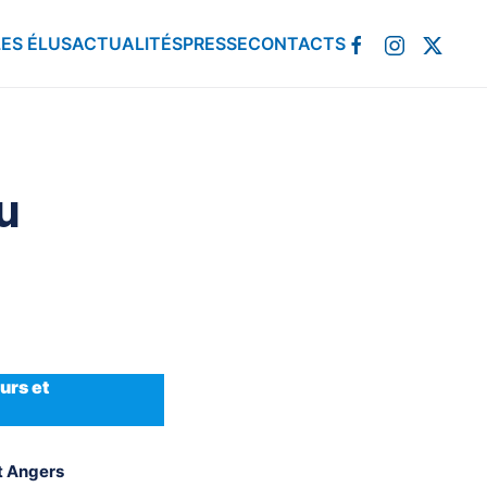
LES ÉLUS
ACTUALITÉS
PRESSE
CONTACTS
u
urs et
ut Angers