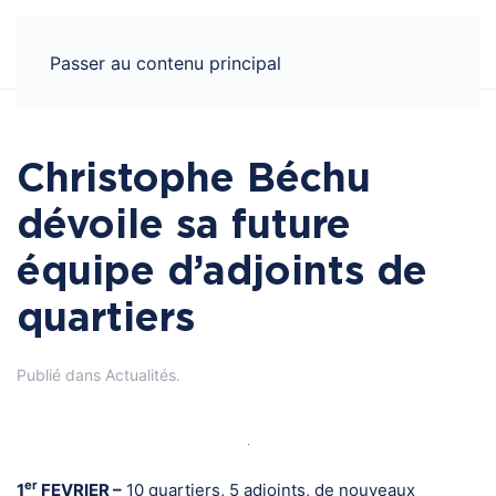
Panneau de gestion des cookies
Passer au contenu principal
Christophe Béchu
dévoile sa future
équipe d’adjoints de
quartiers
Publié dans
Actualités
.
er
1
FEVRIER –
10 quartiers, 5 adjoints, de nouveaux