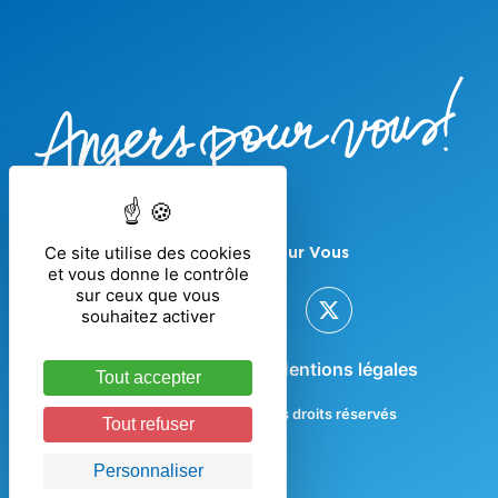
Ce site utilise des cookies
Suivre Angers Pour Vous
et vous donne le contrôle
sur ceux que vous
souhaitez activer
Nous contacter
Mentions légales
Tout accepter
© Angers Pour Vous - Tous droits réservés
Tout refuser
Personnaliser